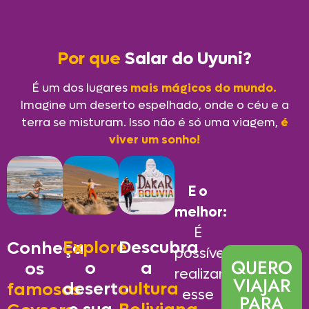
Por que
Salar do Uyuni?
É um dos lugares
mais mágicos do mundo.
Imagine um deserto espelhado, onde o céu e a
terra se misturam. Isso não é só uma viagem,
é
viver um sonho!
E o
melhor:
É
Explore
Descubra
Conheça
possível
QUERO
o
a
os
realizar
VIAJAR
deserto
cultura
famosos
esse
PARA