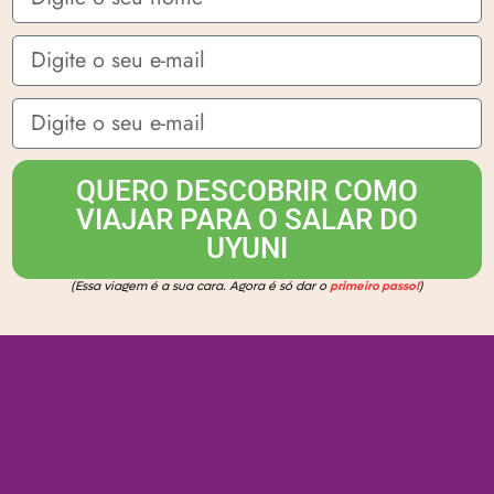
E-mail
E-mail
QUERO DESCOBRIR COMO
VIAJAR PARA O SALAR DO
UYUNI
(Essa viagem é a sua cara. Agora é só dar o
primeiro passo!
)