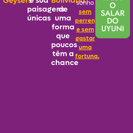
e sua
Boliviana
Geysers
sonho
O
paisagens
de
SALAR
sem
únicas
uma
DO
perrengue
forma
UYUNI
e sem
que
gastar
poucos
uma
têm a
fortuna.
chance