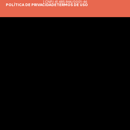
| CNPJ 41.485.846/0001-46
POLÍTICA DE PRIVACIDADE
TERMOS DE USO