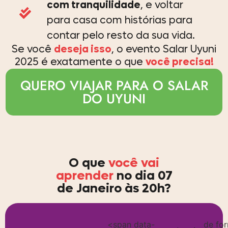
com tranquilidade
, e voltar
para casa com histórias para
contar pelo resto da sua vida.
Se você
deseja isso
, o evento Salar Uyuni
2025 é exatamente o que
você precisa!
QUERO VIAJAR PARA O SALAR
DO UYUNI
O que
você vai
aprender
no dia 07
de Janeiro às 20h?
<span data-
de fo