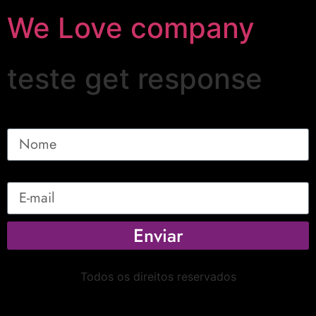
We Love company
teste get response
Nome
E-mail
Enviar
Todos os direitos reservados